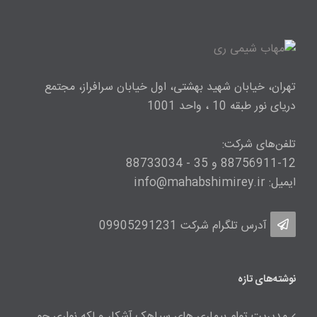
تهران، خیابان شهید بهشتی، اول خیابان سرافراز، مجتمع
دریای نور طبقه 10 ، واحد 1001
تلفن‌های شرکت:
88756911-12 و 35 - 88733034
ایمیل: info@mahabshimirey.ir
آدرس تلگرام شرکت
09905291231
نوشته‌های تازه
مدیریت توام بیماری های سیاهک آشکار و لکه نواری جو