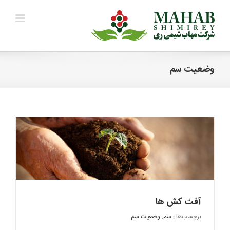
Ski
t
conten
وضعیت سم
آفت کش ها
برچسب‌ها :
سم
,
وضعیت سم