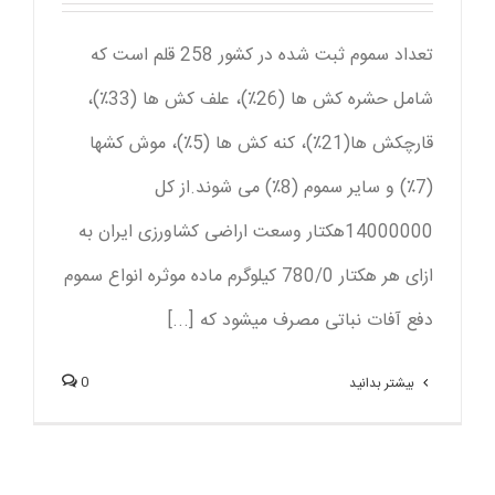
تعداد سموم ثبت شده در کشور 258 قلم است که
شامل حشره کش ها (26٪)، علف کش ها (33٪)،
قارچکش ها(21٪)، کنه کش ها (5٪)، موش کشها
(7٪) و سایر سموم (8٪) می شوند.از کل
14000000هکتار وسعت اراضی کشاورزی ایران به
ازای هر هکتار 780/0 کیلوگرم ماده موثره انواع سموم
دفع آفات نباتی مصرف میشود که [...]
0
بیشتر بدانید